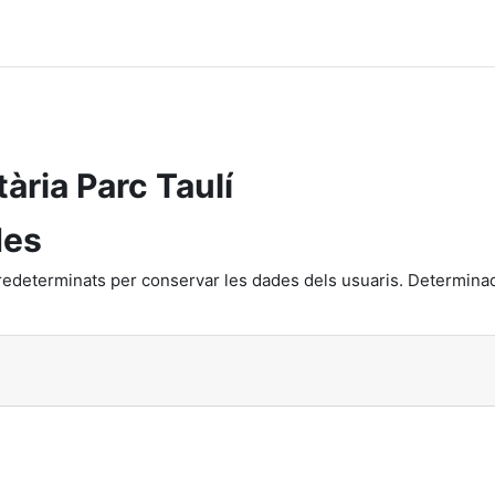
ària Parc Taulí
des
redeterminats per conservar les dades dels usuaris. Determinad