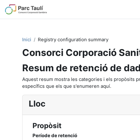
Anar al contingut principal
Inici
Registry configuration summary
Consorci Corporació Sanit
Resum de retenció de da
Aquest resum mostra les categories i els propòsits p
específics que els que s'enumeren aquí.
Lloc
Propòsit
Període de retenció